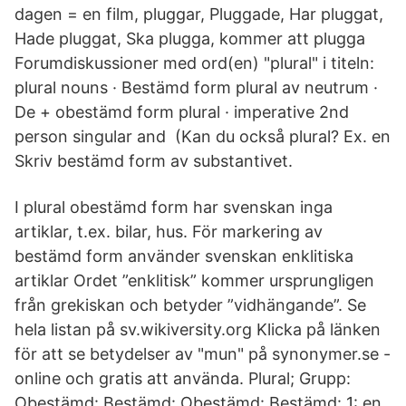
dagen = en film, pluggar, Pluggade, Har pluggat,
Hade pluggat, Ska plugga, kommer att plugga
Forumdiskussioner med ord(en) "plural" i titeln:
plural nouns · Bestämd form plural av neutrum ·
De + obestämd form plural · imperative 2nd
person singular and (Kan du också plural? Ex. en
Skriv bestämd form av substantivet.
I plural obestämd form har svenskan inga
artiklar, t.ex. bilar, hus. För markering av
bestämd form använder svenskan enklitiska
artiklar Ordet ”enklitisk” kommer ursprungligen
från grekiskan och betyder ”vidhängande”. Se
hela listan på sv.wikiversity.org Klicka på länken
för att se betydelser av "mun" på synonymer.se -
online och gratis att använda. Plural; Grupp:
Obestämd: Bestämd: Obestämd: Bestämd: 1: en