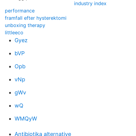
industry index
performance
framfall efter hysterektomi
unboxing therapy
littleeco
Gyez
bVP
Opb
vNp
gWv
wQ
WMQyW
Antibiotika alternative