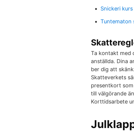
Snickeri kurs
Tuntematon so
Skattereg
Ta kontakt med o
anställda. Dina a
ber dig att skän
Skatteverkets sä
presentkort som g
till välgörande än
Korttidsarbete u
Julklapp