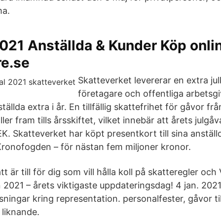
ma.
021 Anställda & Kunder Köp onlin
re.se
Skatteverket levererar en extra julk
företagare och offentliga arbetsgi
ällda extra i år. En tillfällig skattefrihet för gåvor f
er fram tills årsskiftet, vilket innebär att årets julgå
EK. Skatteverket har köpt presentkort till sina anställd
ronofogden – för nästan fem miljoner kronor.
 är till för dig som vill hålla koll på skatteregler och
2021 – årets viktigaste uppdateringsdag! 4 jan. 202
sningar kring representation. personalfester, gåvor til
liknande.