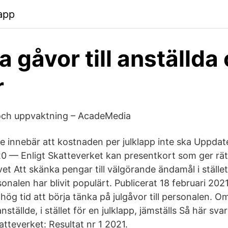
app
a gåvor till anställda
r
och uppvaktning – AcadeMedia
 innebär att kostnaden per julklapp inte ska Uppdate
0 — Enligt Skatteverket kan presentkort som ger rätt
ivet Att skänka pengar till välgörande ändamål i ställe
ersonalen har blivit populärt. Publicerat 18 februari 2
 hög tid att börja tänka på julgåvor till personalen. O
ställde, i stället för en julklapp, jämställs Så här sva
tteverket: Resultat nr 1 2021.