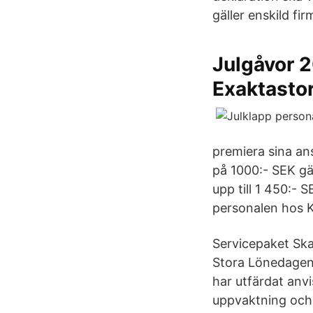
gäller enskild fir
Julgåvor 2
Exaktasto
premiera sina anst
på 1000:- SEK gäll
upp till 1 450:- S
personalen hos K
Servicepaket Skatt
Stora Lönedagen 
har utfärdat anvi
uppvaktning och 