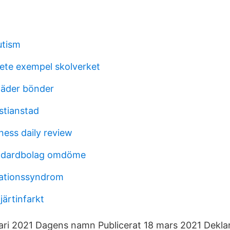
utism
te exempel skolverket
läder bönder
stianstad
ness daily review
ndardbolag omdöme
sationssyndrom
järtinfarkt
ri 2021 Dagens namn Publicerat 18 mars 2021 Deklar