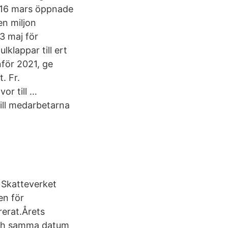
n 16 mars öppnade
en miljon
3 maj för
klappar till ert
nför 2021, ge
t. Fr.
or till …
till medarbetarna
r Skatteverket
en för
rerat.Årets
 och samma datum