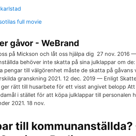
 karlstad
tilas full movie
ler gåvor - WeBrand
ss på Mickson och låt oss hjälpa dig 27 nov. 2016 — J
nställda behöver inte skatta på sina julklappar om de
ka pengar till välgörenhet måste de skatta på gåvans
rskilda granskning 2021. 12 dec. 2019 — Enligt Skatt
er rätt till husarbete för ett visst angivet belopp A
damål i stället för att köpa julklappar till personalen h
nder 2021. 18 nov.
ar till kommunanställda? 