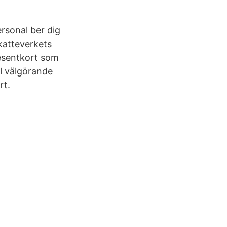
ersonal ber dig
katteverkets
resentkort som
ll välgörande
rt.