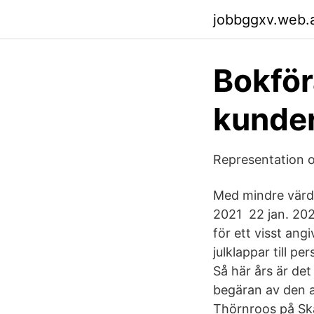
jobbggxv.web.
Bokför
kunde
Representation 
Med mindre värde
2021 22 jan. 202
för ett visst ang
julklappar till p
Så här års är det
begäran av den an
Thörnroos på Ska