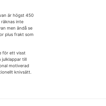
gåvan är högst 450
 räknas inte
åvan men ändå se
nor plus frakt som
för ett visst
julklappar till
sonal motiverad
ionellt knivsätt.