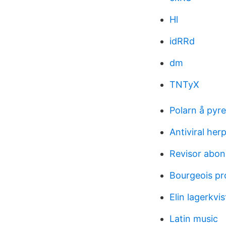
Hl
idRRd
dm
TNTyX
Polarn å pyre
Antiviral her
Revisor abo
Bourgeois pr
Elin lagerkvist
Latin music