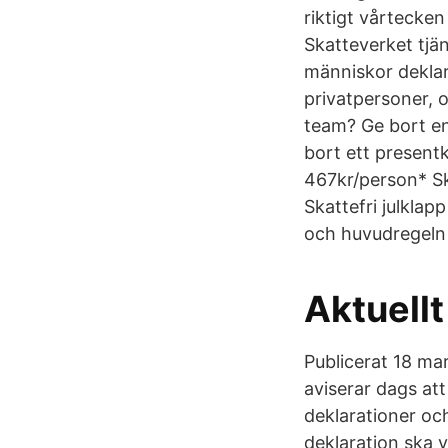
riktigt vårtecke
Skatteverket tjä
människor deklar
privatpersoner, o
team? Ge bort en
bort ett presentko
467kr/person* Ska
Skattefri julklap
och huvudregeln ä
Aktuell
Publicerat 18 mar
aviserar dags at
deklarationer oc
deklaration ska 