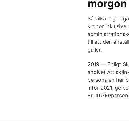
morgon 
Så vilka regler g
kronor inklusive
administrationsk
till att den anst
gäller.
2019 — Enligt Ska
angivet Att skänk
personalen har bl
inför 2021, ge bor
Fr. 467kr/person*