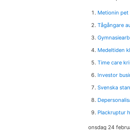
Metionin pet
Tågångare a
Gymnasiearbe
Medeltiden k
Time care kri
Investor busi
Svenska sta
Depersonali
Plackruptur h
onsdag 24 februa