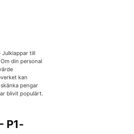
ulklappar till
: Om din personal
 värde
everket kan
tt skänka pengar
ar blivit populärt.
- P1-