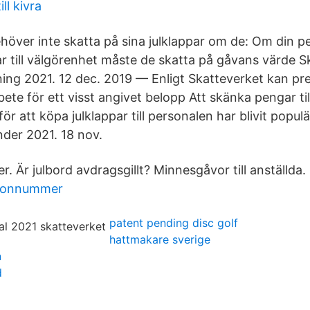
ll kivra
höver inte skatta på sina julklappar om de: Om din p
r till välgörenhet måste de skatta på gåvans värde S
ning 2021. 12 dec. 2019 — Enligt Skatteverket kan p
arbete för ett visst angivet belopp Att skänka pengar ti
för att köpa julklappar till personalen har blivit populä
nder 2021. 18 nov.
er. Är julbord avdragsgillt? Minnesgåvor till anställda.
efonnummer
patent pending disc golf
hattmakare sverige
n
d