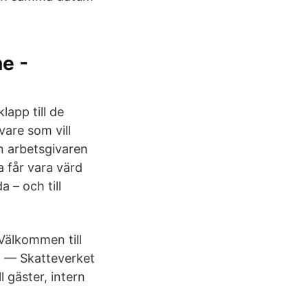
e -
lapp till de
vare som vill
rån arbetsgivaren
va får vara värd
a – och till
 Välkommen till
1 — Skatteverket
l gäster, intern