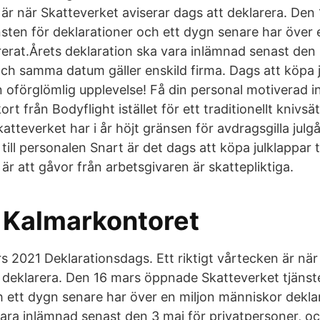
n är när Skatteverket aviserar dags att deklarera. De
nsten för deklarationer och ett dygn senare har över 
erat.Årets deklaration ska vara inlämnad senast den 
ch samma datum gäller enskild firma. Dags att köpa jul
 oförglömlig upplevelse! Få din personal motiverad i
rt från Bodyflight istället för ett traditionellt knivsät
tteverket har i år höjt gränsen för avdragsgilla julgåv
p till personalen Snart är det dags att köpa julklappar 
r att gåvor från arbetsgivaren är skattepliktiga.
t Kalmarkontoret
s 2021 Deklarationsdags. Ett riktigt vårtecken är nä
t deklarera. Den 16 mars öppnade Skatteverket tjänst
h ett dygn senare har över en miljon människor dekla
vara inlämnad senast den 3 maj för privatpersoner,