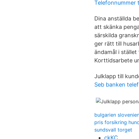
Telefonnummer ti
Dina anställda be
att skänka penga
särskilda gransk
ger rätt till hus
ändamål i stället 
Korttidsarbete u
Julklapp till kund
Seb banken tel
bulgarien slovenie
pris forsikring hun
sundsvall torget
ckKC