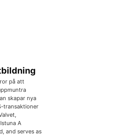
tbildning
ror på att
l uppmuntra
man skapar nya
S-transaktioner
Valvet,
lstuna A
d, and serves as