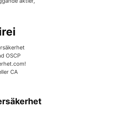
ggande aktier,
irei
ersäkerhet
rad OSCP
kerhet.com!
eller CA
ersäkerhet