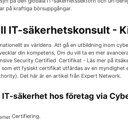
ndsyn på den globala IT-säkerhetssektorn och un-derli
ar på kraftiga börsuppgångar.
ll IT-säkerhetskonsult - K
nationellt av världens Att gå en utbildning inom cyb
tvecklar din kompetens, Om du vill ta en mer avance
ensive Security Certified Certifikat - Läs mer på itsä
at som ett fysiskt certifikat utfärdas av en myndighet 
thority). Det här är en artikel från Expert Network.
 IT-säkerhet hos företag via Cyb
Certifiering.