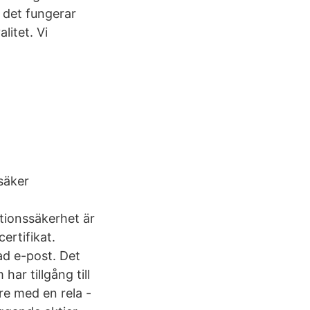
t det fungerar
litet. Vi
 säker
tionssäkerhet är
ertifikat.
rad e-post. Det
ar tillgång till
are med en rela -