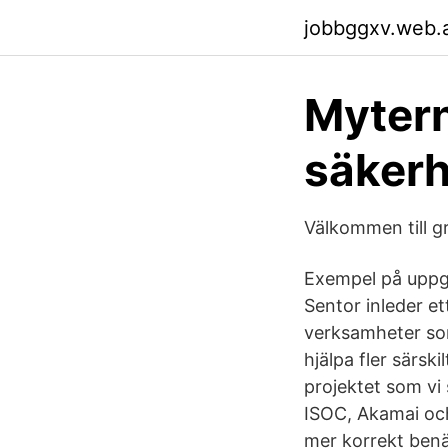
jobbggxv.web.
Mytern
säker
Välkommen till gr
Exempel på uppgi
Sentor inleder e
verksamheter som
hjälpa fler särsk
projektet som vi 
ISOC, Akamai och 
mer korrekt benäm