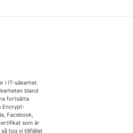
r i IT-säkerhet.
äkerheten bland
na fortsätta
's Encrypt-
lla, Facebook,
ertifikat som är
 tog vi tillfället