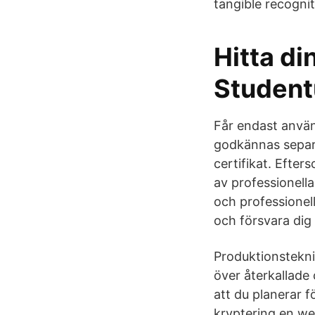
tangible recogni
Hitta di
Student
Får endast använ
godkännas separa
certifikat. Efter
av professionella
och professionel
och försvara dig
Produktionsteknik
över återkallade c
att du planerar f
kryptering en web