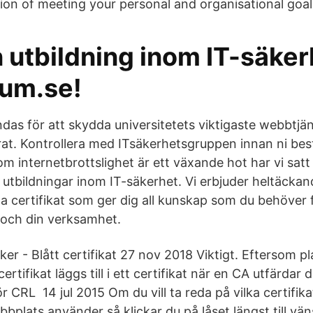
tion of meeting your personal and organisational goal
n utbildning inom IT-säker
um.se!
das för att skydda universitetets viktigaste webbtjä
t. Kontrollera med ITsäkerhetsgruppen innan ni best
som internetbrottslighet är ett växande hot har vi satt
 utbildningar inom IT-säkerhet. Vi erbjuder heltäckan
la certifikat som ger dig all kunskap som du behöver 
 och din verksamhet.
er - Blått certifikat 27 nov 2018 Viktigt. Eftersom pla
ertifikat läggs till i ett certifikat när en CA utfärdar d
ör CRL 14 jul 2015 Om du vill ta reda på vilka certifika
bplats använder så klickar du på låset längst till väns