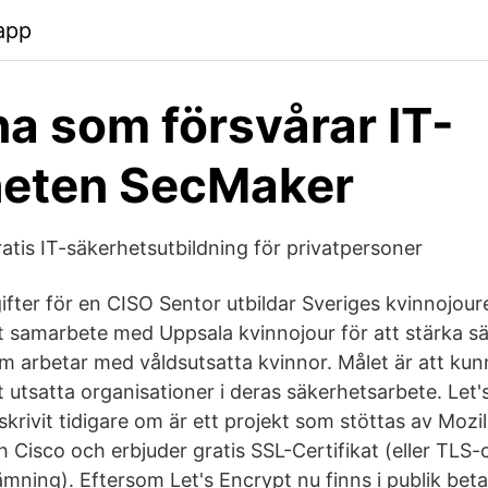
app
a som försvårar IT-
heten SecMaker
atis IT-säkerhetsutbildning för privatpersoner
fter för en CISO Sentor utbildar Sveriges kvinnojoure
tt samarbete med Uppsala kvinnojour för att stärka s
 arbetar med våldsutsatta kvinnor. Målet är att kun
ilt utsatta organisationer i deras säkerhetsarbete. Let
skrivit tidigare om är ett projekt som stöttas av Mozi
Cisco och erbjuder gratis SSL-Certifikat (eller TLS-c
ning). Eftersom Let's Encrypt nu finns i publik beta så