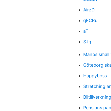
AirzD
qFCRu
aT
SJg
Manos small 
Göteborg ska
Happyboss
Stretching a
Biltillverknin
Pensions pa