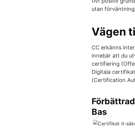
tivt positiv gru
utan förväntning
Vägen ti
CC erkänns inter
innebär att du u
certifiering (Off
Digitala certifik
(Certification Au
Förbättrad
Bas