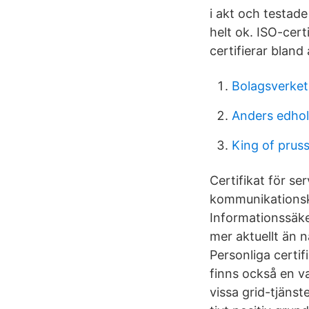
i akt och testade
helt ok. ISO-cert
certifierar blan
Bolagsverket 
Anders edho
King of prus
Certifikat för se
kommunikationska
Informationssäke
mer aktuellt än n
Personliga certif
finns också en va
vissa grid-tjänst