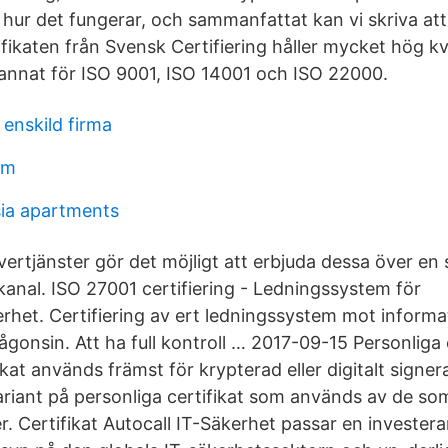
 hur det fungerar, och sammanfattat kan vi skriva at
ifikaten från Svensk Certifiering håller mycket hög kva
d annat för ISO 9001, ISO 14001 och ISO 22000.
enskild firma
lm
sia apartments
rvertjänster gör det möjligt att erbjuda dessa över en
nal. ISO 27001 certifiering - Ledningssystem för
rhet. Certifiering av ert ledningssystem mot informa
ågonsin. Att ha full kontroll … 2017-09-15 Personliga c
ikat används främst för krypterad eller digitalt signe
riant på personliga certifikat som används av de som h
er. Certifikat Autocall IT-Säkerhet passar en invester