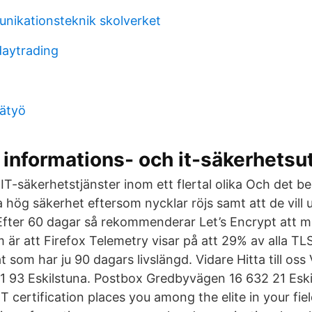
unikationsteknik skolverket
daytrading
ätyö
informations- och it-säkerhetsu
T-säkerhetstjänster inom ett flertal olika Och det be
lla hög säkerhet eftersom nycklar röjs samt att de vil
Efter 60 dagar så rekommenderar Let’s Encrypt att 
m är att Firefox Telemetry visar på att 29% av alla TL
t som har ju 90 dagars livslängd. Vidare Hitta till oss 
 93 Eskilstuna. Postbox Gredbyvägen 16 632 21 Eski
certification places you among the elite in your fiel