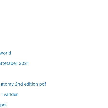
world
ttetabell 2021
natomy 2nd edition pdf
g i världen
pper