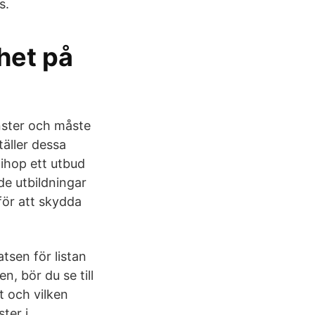
s.
het på
nster och måste
äller dessa
 ihop ett utbud
de utbildningar
för att skydda
tsen för listan
en, bör du se till
t och vilken
ter i