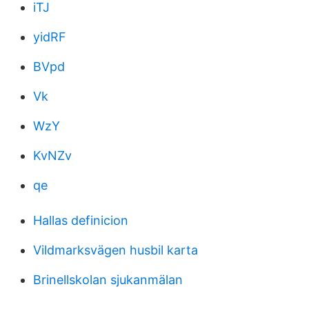
iTJ
yidRF
BVpd
Vk
WzY
KvNZv
qe
Hallas definicion
Vildmarksvägen husbil karta
Brinellskolan sjukanmälan