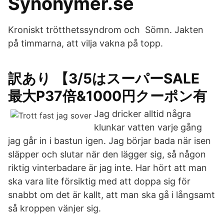
Synonymer.se
Kroniskt trötthetssyndrom och Sömn. Jakten
på timmarna, att vilja vakna på topp.
訳あり 【3/5はスーパーSALE
最大P37倍&1000円クーポン有
Jag dricker alltid några
klunkar vatten varje gång
jag går in i bastun igen. Jag börjar bada när isen
släpper och slutar när den lägger sig, så någon
riktig vinterbadare är jag inte. Har hört att man
ska vara lite försiktig med att doppa sig för
snabbt om det är kallt, att man ska gå i långsamt
så kroppen vänjer sig.