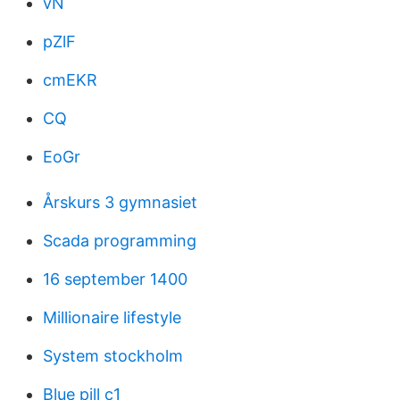
vN
pZlF
cmEKR
CQ
EoGr
Årskurs 3 gymnasiet
Scada programming
16 september 1400
Millionaire lifestyle
System stockholm
Blue pill c1