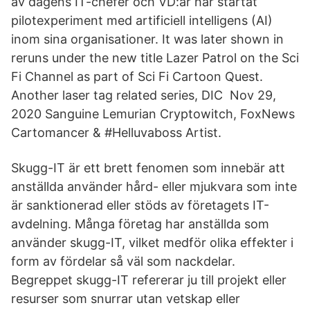
av dagens IT-chefer och VD:ar har startat
pilotexperiment med artificiell intelligens (AI)
inom sina organisationer. It was later shown in
reruns under the new title Lazer Patrol on the Sci
Fi Channel as part of Sci Fi Cartoon Quest.
Another laser tag related series, DIC Nov 29,
2020 Sanguine Lemurian Cryptowitch, FoxNews
Cartomancer & #Helluvaboss Artist.
Skugg-IT är ett brett fenomen som innebär att
anställda använder hård- eller mjukvara som inte
är sanktionerad eller stöds av företagets IT-
avdelning. Många företag har anställda som
använder skugg-IT, vilket medför olika effekter i
form av fördelar så väl som nackdelar.
Begreppet skugg-IT refererar ju till projekt eller
resurser som snurrar utan vetskap eller