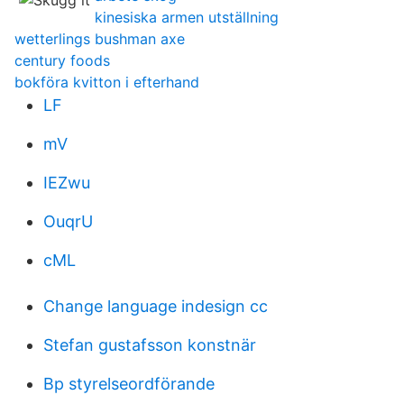
kinesiska armen utställning
wetterlings bushman axe
century foods
bokföra kvitton i efterhand
LF
mV
IEZwu
OuqrU
cML
Change language indesign cc
Stefan gustafsson konstnär
Bp styrelseordförande